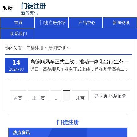
门徒注册
新闻资讯
首页
门徒注册介绍
产品中心
新闻资讯
联系我们
你的位置：
门徒注册
>
新闻资讯
>
14
高德顺风车正式上线，推动一体化出行生态建设
2024-10
近日，高德顺风车业务正式上线，旨在基于高德二十余年的地图导航和交通科技储备，优化出行资源配置，打造车主与乘客之间精准对接的信息撮合平台，提供高效、舒适、低碳的共享出行服务，完善高德一体化出行服务生态矩阵。 近年来，越来越多的车主使用高德地图导航出行，并希望在日常行程中实现闲置座位的有效利用，以降低交通出行成本；与此同时，不少乘客们也期望能够拥有更加个性化和便捷舒适、尤其更适合远距离行程的预约出行方式。 如何更好的利用技术，确保司乘双方的需求匹配精准度以及接送路线的合理性，是顺风车业务保证体验、
共
2
页
13
条记录
2
首页
上一页
1
末页
门徒注册
热点资讯