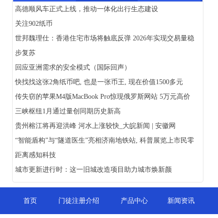
高德顺风车正式上线，推动一体化出行生态建设
关注902纸币
世邦魏理仕：香港住宅市场将触底反弹 2026年实现交易量稳
步复苏
回应亚洲需求的安全模式（国际回声）
快找找这张2角纸币吧, 也是一张币王, 现在价值1500多元
传失窃的苹果M4版MacBook Pro惊现俄罗斯网站 5万元高价
三峡枢纽1月通过量创同期历史新高
贵州榕江将再迎洪峰 河水上涨较快_大皖新闻 | 安徽网
“智能盾构”与“隧道医生”亮相济南地铁站, 科普展览上市民零
距离感知科技
城市更新进行时：这一旧城改造项目助力城市焕新颜
首页
门徒注册介绍
产品中心
新闻资讯